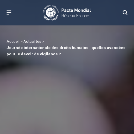
Accueil
>
Actualités
>
Journée internationale des droits humains : quelles avancées
pour le devoir de vigilance ?