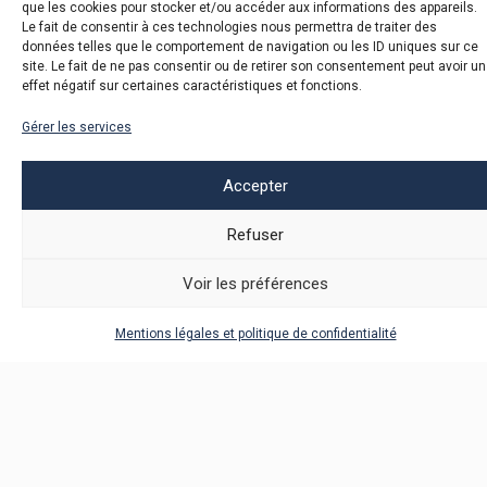
que les cookies pour stocker et/ou accéder aux informations des appareils.
Le fait de consentir à ces technologies nous permettra de traiter des
données telles que le comportement de navigation ou les ID uniques sur ce
site. Le fait de ne pas consentir ou de retirer son consentement peut avoir un
effet négatif sur certaines caractéristiques et fonctions.
Gérer les services
La 76e Journée internationale des droits humains a
Accepter
pour thème « Dignité, liberté et justice pour tous »
.
L’occasion de revenir sur ce que peuvent faire les
Refuser
entreprises pour affirmer ces trois grands thèmes,
notamment à travers leur « devoir de vigilance ».
Voir les préférences
La Journée des droits de l’homme est célébrée chaque
Mentions légales et politique de confidentialité
année le 10 décembre, jour anniversaire de l’adoption en
1948 par l’Assemblée générale des Nations Unies de la
Déclaration universelle des droits de l’homme
, un
document fondateur qui a proclamé les droits
inaliénables de chaque individu en tant qu’être humain.
C’est l’un des textes à vocation universelle sur lequel