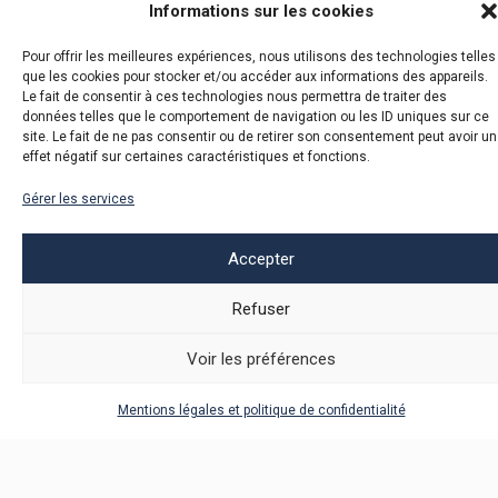
Informations sur les cookies
Nos événements passés
Pour offrir les meilleures expériences, nous utilisons des technologies telles
que les cookies pour stocker et/ou accéder aux informations des appareils.
Le fait de consentir à ces technologies nous permettra de traiter des
VOIR LES ÉVÉNEMENTS À VENIR
données telles que le comportement de navigation ou les ID uniques sur ce
site. Le fait de ne pas consentir ou de retirer son consentement peut avoir un
effet négatif sur certaines caractéristiques et fonctions.
Gérer les services
Veuillez sélectionner une date ou une période
Accepter
AOÛT
2026
Refuser
lun.
mar.
mer.
jeu.
ven.
sam.
dim.
1
2
Voir les préférences
3
4
5
6
7
8
9
Mentions légales et politique de confidentialité
10
11
12
13
14
15
16
17
18
19
20
21
22
23