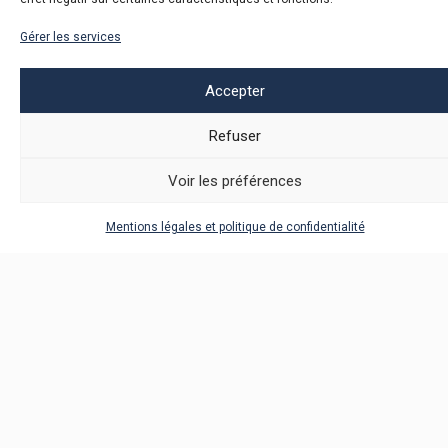
Gérer les services
Accepter
Refuser
Business for Peace (B4P) est une plateforme de
dirigeants d’entreprise lancée par le Secrétaire général
Voir les préférences
des Nations Unies qui vise à étendre et approfondir
l’action du secteur privé en faveur de la paix – sur le lieu
Mentions légales et politique de confidentialité
travail, sur le marché et dans les communautés locales.
La plateforme aide les entreprises à mettre en œuvre
des pratiques commerciales responsables alignées sur
les Dix principes du Pacte mondial des Nations Unies
dans les zones de conflit et à haut risque, tout en
catalysant l’action pour promouvoir la paix.