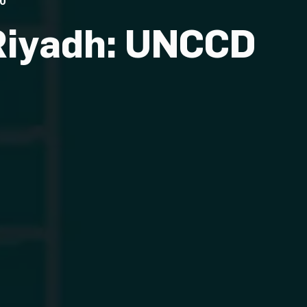
00
Actualités
Bonnes pratiques
Riyadh: UNCCD