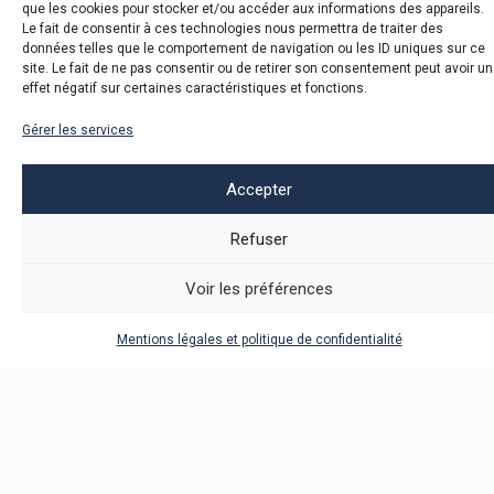
que les cookies pour stocker et/ou accéder aux informations des appareils.
Le fait de consentir à ces technologies nous permettra de traiter des
données telles que le comportement de navigation ou les ID uniques sur ce
site. Le fait de ne pas consentir ou de retirer son consentement peut avoir un
effet négatif sur certaines caractéristiques et fonctions.
Gérer les services
Accepter
Le Pacte mondial de l’ONU – Réseau France est
Refuser
partenaire de la 14ème édition du Forum du
Développement Durable, le 7 novembre prochain, au
Voir les préférences
Palais de la Musique et des Congrès de Strasbourg.
L’événement Grand Est dédié à l’économie responsable,
Mentions légales et politique de confidentialité
sur le thème cette année du Coût de l’inaction !
A cette occasion, nous co-organisons une table ronde
intitulée “Emploi : les clés de la transition juste”, animée
par
Nils Pedersen
, Délégué général du Pacte mondial de
l’ONU – Réseau France et avec la participation de :